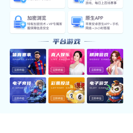
2、文班亚马位置变化带来的影响
文班亚马作为一名新秀，在本赛季引起了广泛关注。他的位
置变化不仅体现在场上的站位，还包括他参与进攻和防守角
色上的转变。在与杜兰特交锋时，他展示出了极强的适应能
力，这对于年轻球员来说是非常难能可贵的。尤其是在第三
节，他的位置调整帮助球队迅速拉开比分。
具体来说，当文班亚马被安排到内线位置时，他利用自身身
高和臂展优势有效保护篮筐，同时能够迅速反击。当他回归
外线后，又能凭借出色投射能力为球队提供外线火力，这一
系列位置上的变化，为他自己以及整个团队创造了更多空间
和机会。
同时，这样的位置灵活性也让其他队友获得了更大的发挥空
间。很多时候，当文班亚马吸引到更多防守注意力时，就会
出现其他球员空位投篮或切入得分的机会。可以说他的成长
与进步直接影响到了整支球队在比赛中的表现，并成为胜负