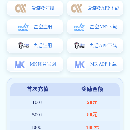
首页
体育快讯
正文
在最近的一场NBA比赛中，杜兰特对马刺队的表现进行了深
入分析，特别是他们在第三节的防守调整，以及文班亚马的
位置变化如何影响了整场比赛的走势。本文将从四个方面详
细探讨这一主题：首先，杜兰特对马刺防守策略的见解；其
次，文班亚马作为新秀在比赛中的表现及其位置变化带来的
影响；第三，第三节的重要性及其在比赛中的作用；最后，
分析两队战术调整对最终结果的影响。通过这些方面的讨
论，我们能够更全面地理解这场比赛的关键因素和球员表
现。
1、杜兰特对马刺防守策略的见解
杜兰特指出，在面对强敌时，球队必须要有灵活多变的防守
策略。他提到马刺队在比赛中展现出的高压防守是一种有效